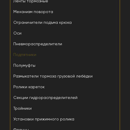
Ленты тормозные
Механизм поворота
Ограничители подъма крюка
Оси
Пневмораспределители
Подпятники
Полумуфты
Размыкатели тормоза грузовой лебёдки
Ролики кареток
Секции гидрораспределителей
Тройники
Установки прижимного ролика