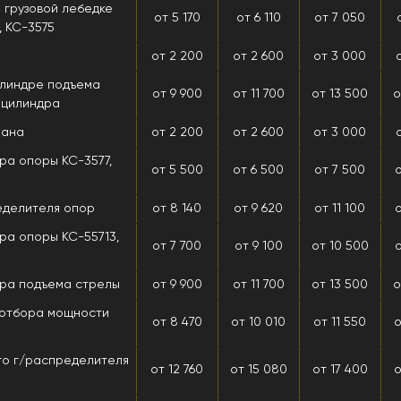
 грузовой лебедке
от 5 170
от 6 110
от 7 050
, КС-3575
от 2 200
от 2 600
от 3 000
линдре подъема
от 9 900
от 11 700
от 13 500
о
оцилиндра
пана
от 2 200
от 2 600
от 3 000
ра опоры КС-3577,
от 5 500
от 6 500
от 7 500
о
еделителя опор
от 8 140
от 9 620
от 11 100
о
ра опоры КС-55713,
от 7 700
от 9 100
от 10 500
о
дра подъема стрелы
от 9 900
от 11 700
от 13 500
о
 отбора мощности
от 8 470
от 10 010
от 11 550
о
го г/распределителя
от 12 760
от 15 080
от 17 400
о