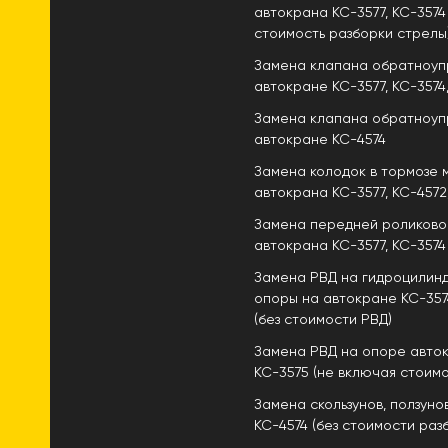
автокрана КС-3577, КС-3574
стоимость разборки стрелы
Замена клапана обратноуп
автокране КС-3577, КС-3574
Замена клапана обратноуп
автокране КС-4574
Замена колодок в тормозе 
автокрана КС-3577, КС-4572
Замена передней роликово
автокрана КС-3577, КС-3574
Замена РВД на гидроцилин
опоры на автокране КС-3574
(без стоимости РВД)
Замена РВД на опоре авток
КС-3575 (не включая стоимо
Замена скользунов, ползуно
КС-4574 (без стоимости раз