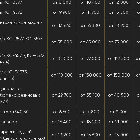
ы КС- 3577
от 8 800
от 10 400
от 12 000
о
ы КС- 4572
от 9 900
от 11 700
от 13 500
о
нтажем, монтажом и
от 13 860
от 16 380
от 18 900
о
а/к КС-3577, КС-3575
от 55 000
от 65 000
от 75 000
о
/к КС-45717, КС-4572,
от 82 500
от 97 500
от 112 500
о
нные)
а/к КС-54573,
от 110 000
от 130 000
от 150 000
о
ионные)
динения с
(замена резиновых
от 29 700
от 35 100
от 40 500
о
577)
ятора 940.30
от 6 600
от 7 800
от 9 000
ля опор
от 15 400
от 18 200
от 21 000
о
кировки задней
от 13 200
от 15 600
от 18 000
о
4 (демонтаж, монтаж)