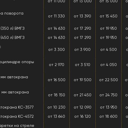
от 11 000
от 13 000
от 15 000
о
ра поворота
от 11 330
от 13 390
от 15 450
о
(350 л) ВМГЗ
от 14 630
от 17 290
от 19 950
о
(450 л) ВМГЗ
от 14 630
от 17 290
от 19 950
о
с
от 3 300
от 3 900
от 4 500
роцилиндре опоры
от 2 970
от 3 510
от 4 050
5 мм автокрана
от 16 500
от 19 500
от 22 500
о
5 мм автокрана
от 18 150
от 21 450
от 24 750
о
втокрана КС-3577
от 10 230
от 12 090
от 13 950
о
втокрана КС-4572
от 13 640
от 16 120
от 18 600
о
аретки на стреле