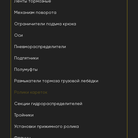
Ленты тормозные
Механизм поворота
Ограничители подъма крюка
Оси
Пневмораспределители
Подпятники
Полумуфты
Размыкатели тормоза грузовой лебёдки
Ролики кареток
Секции гидрораспределителей
Тройники
Установки прижимного ролика