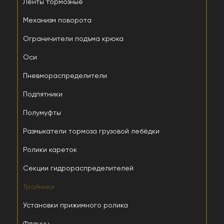
Ленты тормозные
Механизм поворота
Ограничители подъма крюка
Оси
Пневмораспределители
Подпятники
Полумуфты
Размыкатели тормоза грузовой лебёдки
Ролики кареток
Секции гидрораспределителей
Тройники
Установки прижимного ролика