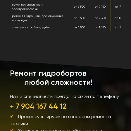
поиск неисправности
от 6 500
от 7 150
от 7 800
электропроводки
ремонт гидроцилиндра опускания
от 8 500
от 9 350
от 10 200
площадки
слесарные работы, руб/ч
от 1 500
от 1 650
от 1 800
Ремонт гидробортов
любой сложности!
Наши специалисты всегда на связи по телефону
+ 7 904 167 44 12
Проконсультируем по вопросам ремонта
техники
Запишем в сервис на свободную дату