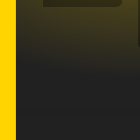
если ее нет в продаже ( что
сейчас не редкость)Имеют
различные станки. Что мне лично
очень помогло. Очень рекоменду
.