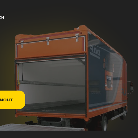
ки
емонт