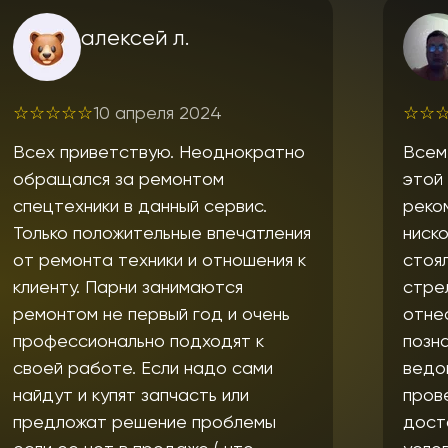
Андрей Казанцев
☆
☆
☆
☆
☆
17 апреля 2024
о
Всем доброго времени суток. С
этой компанией связался по
рекомендации знакомых и
я
нисколько не пожалел. Вопрос
к
стоял в диагностике и ремонте
стрелы автокрана Kobelco. Ребята
отнеслись с пониманием,
познакомили с дефектовочной
ведомостью, согласовали и
провели все необходимые работы
достаточно оперативно, при