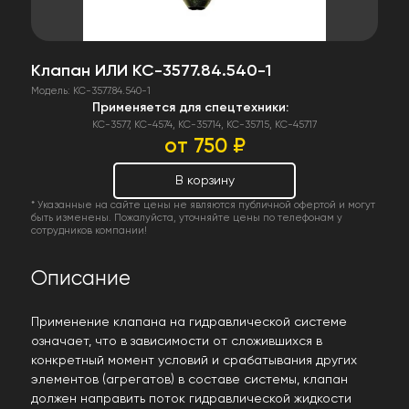
Клапан ИЛИ КС-3577.84.540-1
Модель: КС-3577.84.540-1
Применяется для спецтехники:
КС-3577, КС-4574, КС-35714, КС-35715, КС-45717
от 750 ₽
В корзину
* Указанные на сайте цены не являются публичной офертой и могут
быть изменены. Пожалуйста, уточняйте цены по телефонам у
сотрудников компании!
Описание
Применение клапана на гидравлической системе
означает, что в зависимости от сложившихся в
конкретный момент условий и срабатывания других
элементов (агрегатов) в составе системы, клапан
должен направить поток гидравлической жидкости