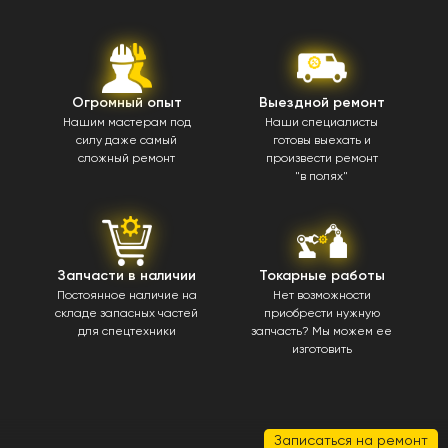
Огромный опыт
Выездной ремонт
Нашим мастерам под
Наши специалисты
силу даже самый
готовы выехать и
сложный ремонт
произвести ремонт
"в полях"
Запчасти в наличии
Токарные работы
Постоянное наличие на
Нет возможности
складе запасных частей
приобрести нужную
для спецтехники
запчасть? Мы можем ее
изготовить
Записаться на ремонт