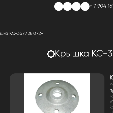
+ 7 904 16
шка КС-3577.28.072-1
Крышка КС-35
К
М
П
К
К
(
5