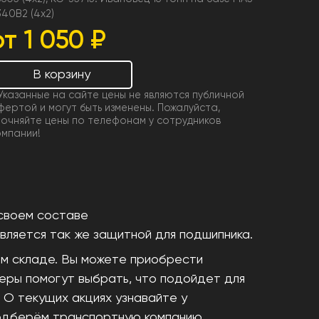
340В2 (4х2)
от 1 050 ₽
В корзину
 Указанные на сайте цены не являются публичной
фертой и могут быть изменены. Пожалуйста,
точняйте цены по телефонам у сотрудников
омпании!
своем составе
Является так же защитной для подшипника.
шем складе. Вы можете приобрести
жеры помогут выбрать, что подойдет для
 О текущих акциях узнавайте у
 подберём транспортную компанию,