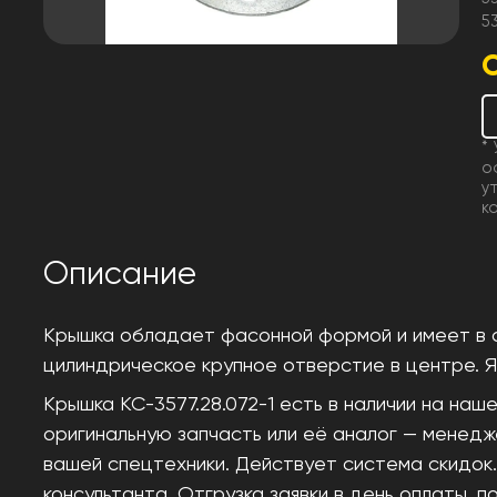
5
*
о
у
к
Описание
Крышка
обладает
фасонной
формой
и
имеет в 
цилиндрическое
крупное
отверстие
в
центре. 
Крышка КС-3577.28.072-1 есть в наличии на на
оригинальную запчасть или её аналог — менед
вашей спецтехники. Действует система скидок.
консультанта. Отгрузка заявки в день оплаты,