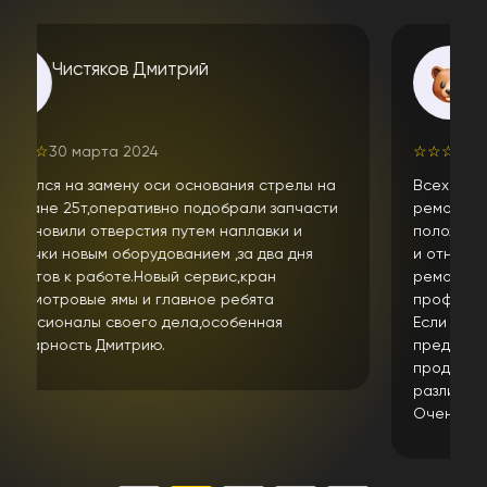
алексей л.
☆
☆
☆
☆
☆
10 апреля 2024
лы на
Всех приветствую. Неоднократно обращался за
части
ремонтом спецтехники в данный сервис. Только
и
положительные впечатления от ремонта техники
ня
и отношения к клиенту. Парни занимаются
ремонтом не первый год и очень
профессионально подходят к своей работе.
Если надо сами найдут и купят запчасть или
предложат решение проблемы если ее нет в
продаже ( что сейчас не редкость)Имеют
различные станки. Что мне лично очень помогло.
Очень рекомендую .