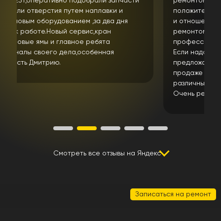
ремонтом спецтехники в данный сервис. Только
положительные впечатления от ремонта техники
и отношения к клиенту. Парни занимаются
ремонтом не первый год и очень
профессионально подходят к своей работе.
Если надо сами найдут и купят запчасть или
предложат решение проблемы если ее нет в
продаже ( что сейчас не редкость)Имеют
различные станки. Что мне лично очень помогло.
Очень рекомендую .
Смотреть все отзывы на Яндекс
Записаться на ремонт