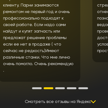
стрелы автокрана Kobelco. Ребята
отнеслись с пониманием,
познакомили с дефектовочной
ведомостью, согласовали и
провели все необходимые работы
достаточно оперативно, при
условии с это "японец". Ребята
просто молодцы!!!
ю
Смотреть все отзывы на Яндекс