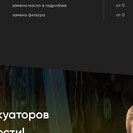
замена масло в гидробаке
от 0
замена фильтра
от 0
куаторов
сти!