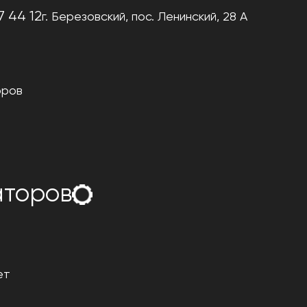
7 44 12
г. Березовский,
пос. Ленинский, 28 А
оров
аторов
ет