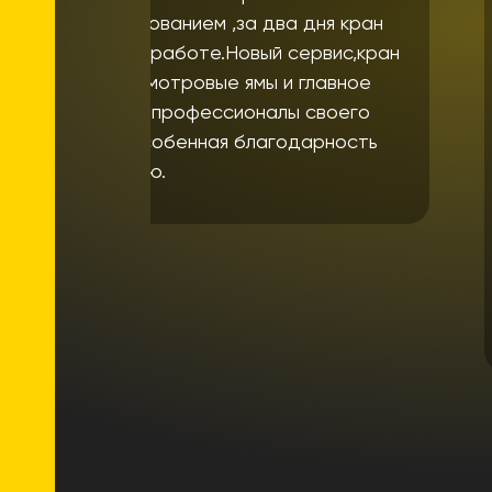
 кран
клиенту. Парни занимаются
ис,кран
ремонтом не первый год и очень
вное
профессионально подходят к
оего
своей работе. Если надо сами
ность
найдут и купят запчасть или
предложат решение проблемы
если ее нет в продаже ( что
сейчас не редкость)Имеют
различные станки. Что мне лично
очень помогло. Очень рекоменду
.