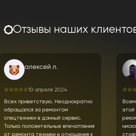
Отзывы наших клиенто
Андрей Казанцев
☆
☆
☆
☆
☆
17 апреля 2024
о
Всем доброго времени суток. С
этой компанией связался по
рекомендации знакомых и
я
нисколько не пожалел. Вопрос
к
стоял в диагностике и ремонте