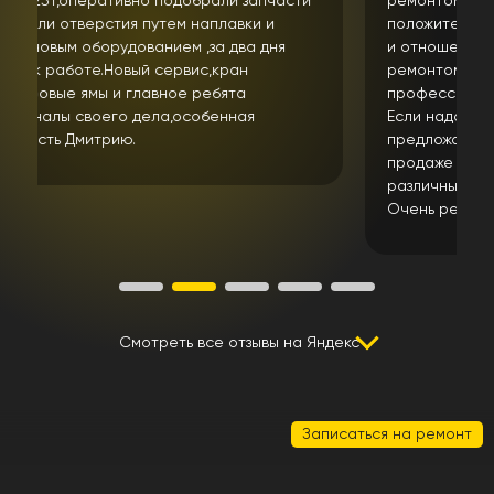
ремонтом спецтехники в данный сервис. Только
положительные впечатления от ремонта техники
и отношения к клиенту. Парни занимаются
ремонтом не первый год и очень
профессионально подходят к своей работе.
Если надо сами найдут и купят запчасть или
предложат решение проблемы если ее нет в
продаже ( что сейчас не редкость)Имеют
различные станки. Что мне лично очень помогло.
Очень рекомендую .
Смотреть все отзывы на Яндекс
Записаться на ремонт