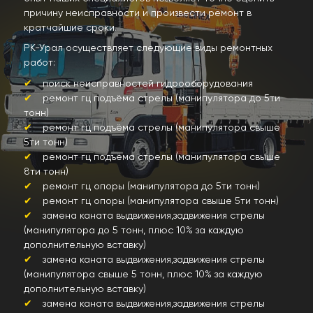
причину неисправности и произвести ремонт в
кратчайшие сроки.
РК-Урал осуществляет следующие виды ремонтных
работ:
поиск неисправностей гидрооборудования
ремонт гц подъёма стрелы (манипулятора до 5ти
тонн)
ремонт гц подъёма стрелы (манипулятора свыше
5ти тонн)
ремонт гц подъёма стрелы (манипулятора свыше
8ти тонн)
ремонт гц опоры (манипулятора до 5ти тонн)
ремонт гц опоры (манипулятора свыше 5ти тонн)
замена каната выдвижения,задвижения стрелы
(манипулятора до 5 тонн, плюс 10% за каждую
дополнительную вставку)
замена каната выдвижения,задвижения стрелы
(манипулятора свыше 5 тонн, плюс 10% за каждую
дополнительную вставку)
замена каната выдвижения,задвижения стрелы