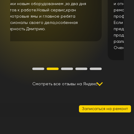
и отношения к клиенту. Парни занимаются
ремонтом не первый год и очень
профессионально подходят к своей работе.
Если надо сами найдут и купят запчасть или
предложат решение проблемы если ее нет в
продаже ( что сейчас не редкость)Имеют
различные станки. Что мне лично очень помогло.
Очень рекомендую .
Смотреть все отзывы на Яндекс
Записаться на ремонт