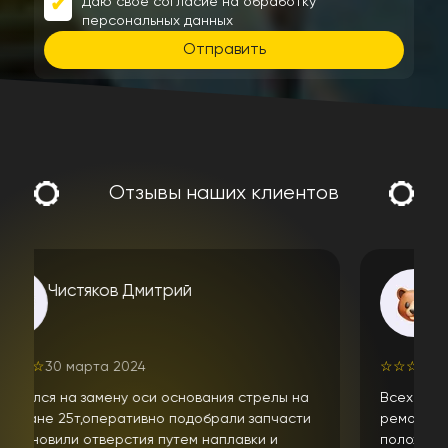
Даю свое согласие на обработку
персональных данных
Отправить
Отзывы наших клиентов
алексей л.
☆
☆
☆
☆
☆
10 апреля 2024
Всех приветствую. Неоднократно обращался за
и
ремонтом спецтехники в данный сервис. Только
положительные впечатления от ремонта техники